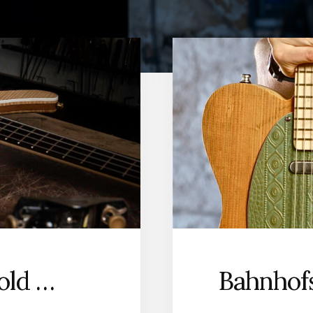
told …
Bahnhofs