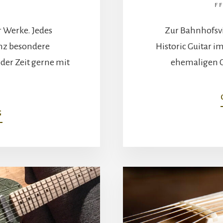
F
r Werke. Jedes
Zur Bahnhofsvi
anz besondere
Historic Guitar 
 der Zeit gerne mit
ehemaligen C
ABOUT
G
STORIES
TO
BE
TOLD
…