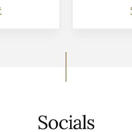
ABOUT
G
FRANKFURT
HISTORIC
GUITAR
Socials