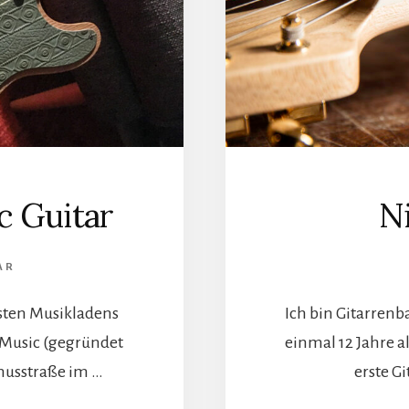
c Guitar
Ni
AR
esten Musikladens
Ich bin Gitarrenb
Music (gegründet
einmal 12 Jahre a
unusstraße im …
erste G